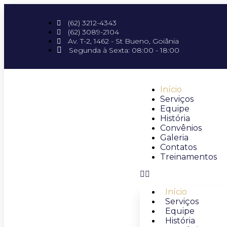
(62) 3212-4343
(62) 3089-2104
Av. T-2, 1462 - St Bueno, Goiânia
Segunda à Sexta: 08:00 - 18:00
Início
Serviços
Equipe
História
Convênios
Galeria
Contatos
Treinamentos
Início
Serviços
Equipe
História