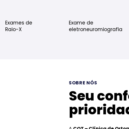
Exames de
Exame de
Raio-X
eletroneuromiografia
SOBRE NÓS
Seu conf
priorida
A
COT – Clínica de Orto