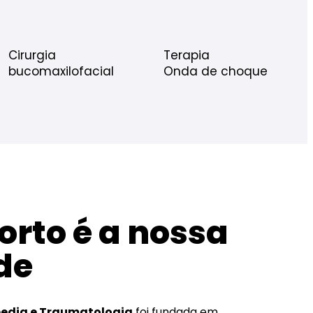
Cirurgia
Terapia
bucomaxilofacial
Onda de choque
orto é a nossa
de
pedia e Traumatologia
foi fundada em