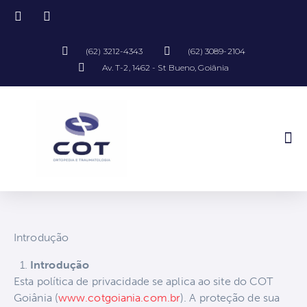
(62) 3212-4343
(62) 3089-2104
Av. T-2, 1462 - St Bueno, Goiânia
Introdução
Introdução
Esta política de privacidade se aplica ao site do COT
Goiânia (
www.cotgoiania.com.br
). A proteção de sua